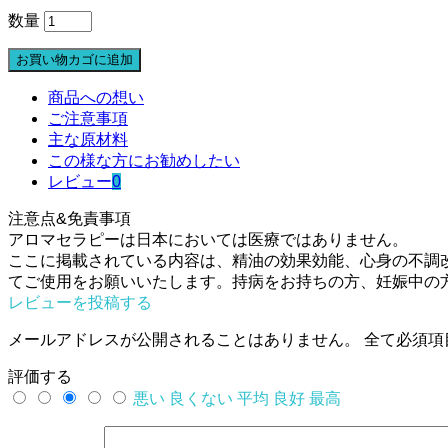
プ
数量
ル
お買い物カゴに追加
メ
リ
商品への想い
ア
ご注意事項
フ
主な原材料
レ
この様な方にお勧めしたい
グ
レビュー
0
ラ
ン
注意点&免責事項
ス
アロマセラピーは日本においては医療ではありません。
ミ
ここに掲載されている内容は、精油の効果効能、心身の不調
ス
てご使用をお願いいたします。持病をお持ちの方、妊娠中の
ト
レビューを投稿する
30ml
個
メールアドレスが公開されることはありません。
全て必須項
評価する
悪い
良くない
平均
良好
最高