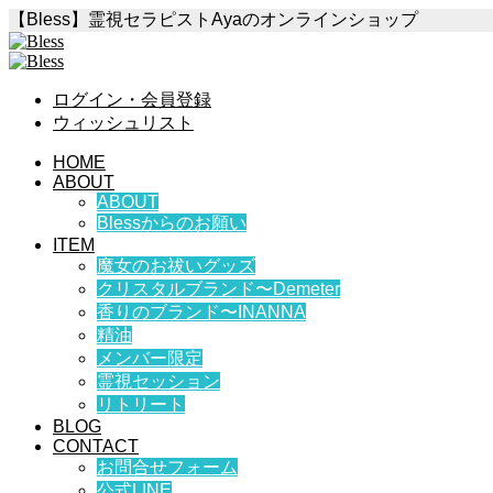
【Bless】霊視セラピストAyaのオンラインショップ
ログイン・会員登録
ウィッシュリスト
HOME
ABOUT
ABOUT
Blessからのお願い
ITEM
魔女のお祓いグッズ
クリスタルブランド〜Demeter
香りのブランド〜INANNA
精油
メンバー限定
霊視セッション
リトリート
BLOG
CONTACT
お問合せフォーム
公式LINE