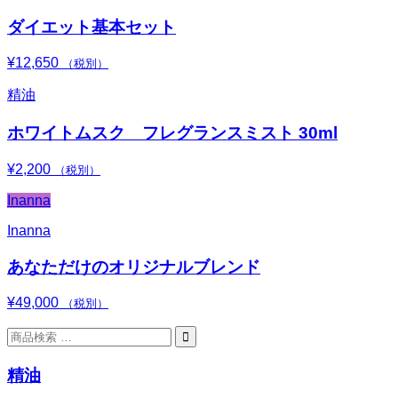
ダイエット基本セット
¥
12,650
（税別）
精油
ホワイトムスク フレグランスミスト 30ml
¥
2,200
（税別）
Inanna
Inanna
あなただけのオリジナルブレンド
¥
49,000
（税別）
検

索
対
精油
象: