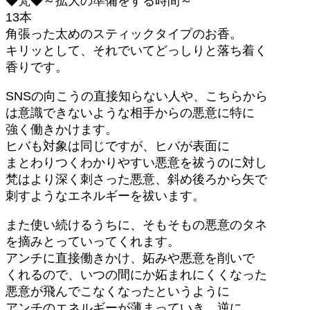
◆梵◆～拡大の準備をする時間～
13本
角張った太めのスティックタイプのお香。
キリッとして、それでいてどっしりと落ち着く
香りです。
SNSの向こうの直接知らない人や、こちらから
は意識できないような相手からの悪意に特に
強く働きかけます。
ヒバも対象は同じですが、ヒバが表面に
まとわりつくわかりやすい悪意を祓うのに対し
梵はより深く刺さった悪意、斜め後ろから矢で
刺すようなエネルギーを祓います。
また使い続けるうちに、そもそもの悪意のタネ
を摘みとっていってくれます。
アンチに直接働きかけ、妬みや悪意を削いで
くれるので、いつの間にか妬まれにくくなった
悪意が飛んでこなくなったというように
アンチのエネルギーが薄まっていき、逆に