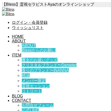
【Bless】霊視セラピストAyaのオンラインショップ
ログイン・会員登録
ウィッシュリスト
HOME
ABOUT
ABOUT
Blessからのお願い
ITEM
魔女のお祓いグッズ
クリスタルブランド〜Demeter
香りのブランド〜INANNA
精油
メンバー限定
霊視セッション
リトリート
BLOG
CONTACT
お問合せフォーム
公式LINE