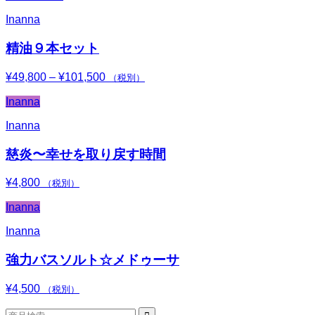
Inanna
精油９本セット
¥
49,800
–
¥
101,500
価
（税別）
格
Inanna
帯:
¥49,800
Inanna
–
¥101,500
慈炎〜幸せを取り戻す時間
¥
4,800
（税別）
Inanna
Inanna
強力バスソルト☆メドゥーサ
¥
4,500
（税別）
検