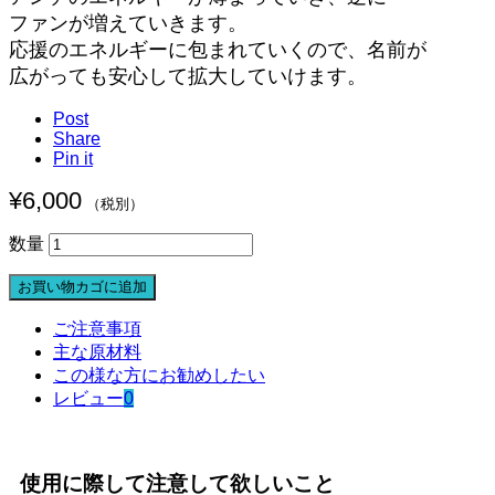
ファンが増えていきます。
応援のエネルギーに包まれていくので、名前が
広がっても安心して拡大していけます。
Post
Share
Pin it
¥
6,000
（税別）
梵〜
数量
拡
お買い物カゴに追加
大
の
ご注意事項
準
主な原材料
備
この様な方にお勧めしたい
を
レビュー
0
す
る
時
間
使用に際して注意して欲しいこと