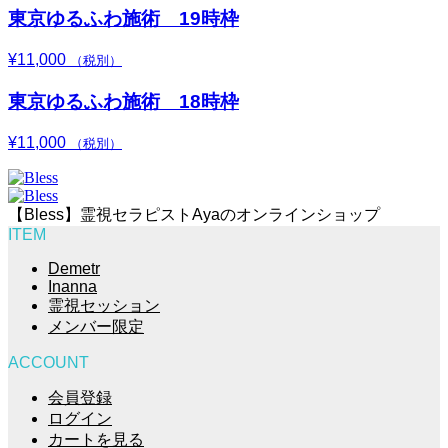
東京ゆるふわ施術 19時枠
¥
11,000
（税別）
東京ゆるふわ施術 18時枠
¥
11,000
（税別）
【Bless】霊視セラピストAyaのオンラインショップ
ITEM
Demetr
Inanna
霊視セッション
メンバー限定
ACCOUNT
会員登録
ログイン
カートを見る