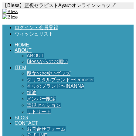
【Bless】霊視セラピストAyaのオンラインショップ
ログイン・会員登録
ウィッシュリスト
HOME
ABOUT
ABOUT
Blessからのお願い
ITEM
魔女のお祓いグッズ
クリスタルブランド〜Demeter
香りのブランド〜INANNA
精油
メンバー限定
霊視セッション
リトリート
BLOG
CONTACT
お問合せフォーム
公式LINE