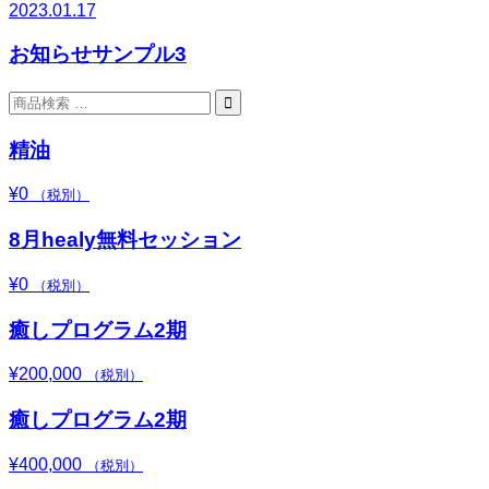
2023.01.17
お知らせサンプル3
検

索
対
精油
象:
¥
0
（税別）
8月healy無料セッション
¥
0
（税別）
癒しプログラム2期
¥
200,000
（税別）
癒しプログラム2期
¥
400,000
（税別）